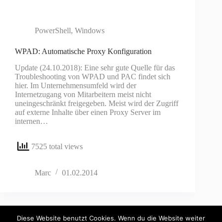
PowerShell
,
Windows
WPAD: Automatische Proxy Konfiguration
Update (24.10.2018): Eine sehr gute Quelle für das
Troubleshooting von WPAD und PAC findet sich
hier. Im Unternehmensumfeld wird der
Internetzugang von Mitarbeitern meist nicht
uneingeschränkt freigegeben. Meist wird der Zugriff
auf externe Inhalte über einen Proxy Server im
internen…
7525 total views
Marc
01.02.2014
Diese Website benutzt Cookies. Wenn du die Website weiter
Copyright © 2026 - WordPress Theme by
CreativeThemes