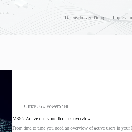
Datenschutzerklärung
Impressum
Office 365
,
PowerShell
M365: Active users and licenses overview
From time to time you need an overview of active users in your