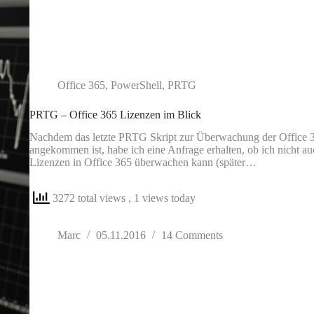
Office 365
,
PowerShell
,
PRTG
PRTG – Office 365 Lizenzen im Blick
Nachdem das letzte PRTG Skript zur Überwachung der Office 3
angekommen ist, habe ich eine Anfrage erhalten, ob ich nicht a
Lizenzen in Office 365 überwachen kann (später…
3272 total views
, 1 views today
Marc
05.11.2016
14 Comments