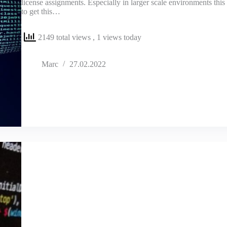
license assignments. Especially in larger scale environments thi
to get this…
2149 total views
, 1 views today
Marc
27.02.2022