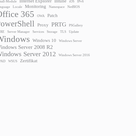
Internet Explorer
Intune
stall-Module
iOS
IPv6
Monitoring
nguage
Locale
Namespace
NetBIOS
ffice 365
Patch
OWA
owerShell
PRTG
Proxy
PSGallery
URE
Server Manager
Services
Storage
TLS
Update
Windows
Windows 10
Windows Server
indows Server 2008 R2
indows Server 2012
Windows Server 2016
Zertifikat
PAD
WSUS