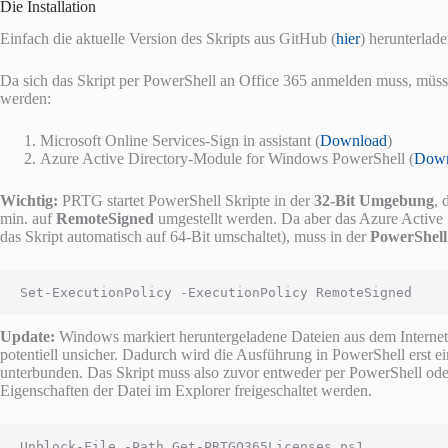
Die Installation
Einfach die aktuelle Version des Skripts aus GitHub (
hier
) herunterlad
Da sich das Skript per PowerShell an Office 365 anmelden muss, müss
werden:
Microsoft Online Services-Sign in assistant (
Download
)
Azure Active Directory-Module for Windows PowerShell (
Down
Wichtig:
PRTG startet PowerShell Skripte in der
32-Bit Umgebung
, 
min. auf
RemoteSigned
umgestellt werden. Da aber das Azure Active D
das Skript automatisch auf 64-Bit umschaltet), muss in der
PowerShell
Set-ExecutionPolicy -ExecutionPolicy RemoteSigned
Update:
Windows markiert heruntergeladene Dateien aus dem Internet
potentiell unsicher. Dadurch wird die Ausführung in PowerShell erst e
unterbunden. Das Skript muss also zuvor entweder per PowerShell ode
Eigenschaften der Datei im Explorer freigeschaltet werden.
Unblock-File -Path Get-PRTGO365Licenses.ps1