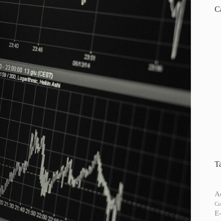
C
T
A
Co
E