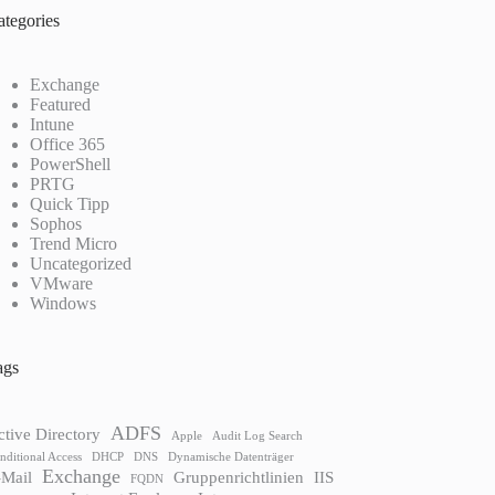
ategories
Exchange
Featured
Intune
Office 365
PowerShell
PRTG
Quick Tipp
Sophos
Trend Micro
Uncategorized
VMware
Windows
ags
ADFS
ctive Directory
Apple
Audit Log Search
nditional Access
DHCP
DNS
Dynamische Datenträger
Exchange
-Mail
Gruppenrichtlinien
IIS
FQDN