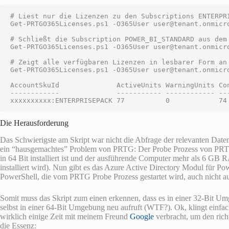
# Liest nur die Lizenzen zu den Subscriptions ENTERPR
Get-PRTGO365Licenses.ps1 -O365User user@tenant.onmicr
# Schließt die Subscription POWER_BI_STANDARD aus dem 
Get-PRTGO365Licenses.ps1 -O365User user@tenant.onmicr
# Zeigt alle verfügbaren Lizenzen in lesbarer Form an

Get-PRTGO365Licenses.ps1 -O365User user@tenant.onmicro
AccountSkuId              ActiveUnits WarningUnits Con
------------              ----------- ------------ ---
xxxxxxxxxx:ENTERPRISEPACK 77          0            74
Die Herausforderung
Das Schwierigste am Skript war nicht die Abfrage der relevanten Date
ein “hausgemachtes” Problem von PRTG: Der Probe Prozess von PRT
in 64 Bit installiert ist und der ausführende Computer mehr als 6 GB 
installiert wird). Nun gibt es das Azure Active Directory Modul für Po
PowerShell, die vom PRTG Probe Prozess gestartet wird, auch nicht a
Somit muss das Skript zum einen erkennen, dass es in einer 32-Bit Umg
selbst in einer 64-Bit Umgebung neu aufruft (WTF?). Ok, klingt einfac
wirklich einige Zeit mit meinem Freund
Google
verbracht, um den rich
die Essenz: