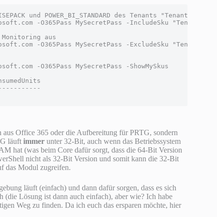
ISEPACK und POWER_BI_STANDARD des Tenants "Tenant1" aus

osoft.com -O365Pass MySecretPass -IncludeSku "Tenant1:ENT
Monitoring aus

osoft.com -O365Pass MySecretPass -ExcludeSku "Tenant1:POW
soft.com -O365Pass MySecretPass -ShowMySkus

sumedUnits

----------

n aus Office 365 oder die Aufbereitung für PRTG, sondern
G läuft
immer
unter 32-Bit, auch wenn das Betriebssystem
RAM hat (was beim Core dafür sorgt, dass die 64-Bit Version
werShell nicht als 32-Bit Version und somit kann die 32-Bit
uf das Modul zugreifen.
ebung läuft (einfach) und dann dafür sorgen, dass es sich
h (die Lösung ist dann auch einfach), aber wie? Ich habe
tigen Weg zu finden. Da ich euch das ersparen möchte, hier