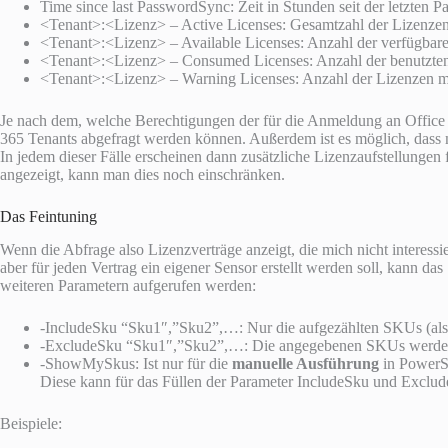
Time since last PasswordSync: Zeit in Stunden seit der letzten 
<Tenant>:<Lizenz> – Active Licenses: Gesamtzahl der Lizenze
<Tenant>:<Lizenz> – Available Licenses: Anzahl der verfügbar
<Tenant>:<Lizenz> – Consumed Licenses: Anzahl der benutzte
<Tenant>:<Lizenz> – Warning Licenses: Anzahl der Lizenzen 
Je nach dem, welche Berechtigungen der für die Anmeldung an Office 3
365 Tenants abgefragt werden können. Außerdem ist es möglich, dass m
In jedem dieser Fälle erscheinen dann zusätzliche Lizenzaufstellungen
angezeigt, kann man dies noch einschränken.
Das Feintuning
Wenn die Abfrage also Lizenzverträge anzeigt, die mich nicht interessi
aber für jeden Vertrag ein eigener Sensor erstellt werden soll, kann das 
weiteren Parametern aufgerufen werden:
-IncludeSku “Sku1″,”Sku2”,…: Nur die aufgezählten SKUs (al
-ExcludeSku “Sku1″,”Sku2”,…: Die angegebenen SKUs werd
-ShowMySkus: Ist nur für die
manuelle Ausführung
in PowerSh
Diese kann für das Füllen der Parameter IncludeSku und Excl
Beispiele: