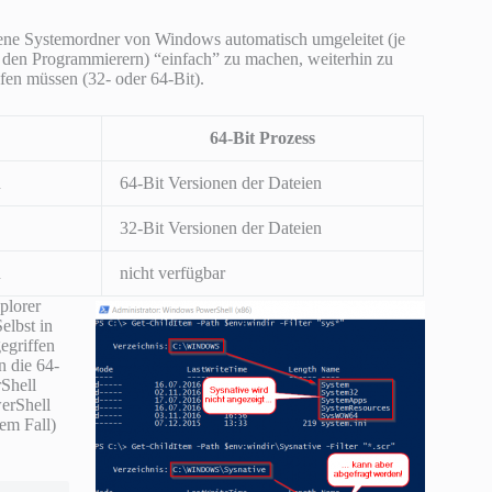
dene Systemordner von Windows automatisch umgeleitet (je
r den Programmierern) “einfach” zu machen, weiterhin zu
fen müssen (32- oder 64-Bit).
64-Bit Prozess
n
64-Bit Versionen der Dateien
32-Bit Versionen der Dateien
n
nicht verfügbar
plorer
elbst in
gegriffen
n die 64-
rShell
werShell
em Fall)