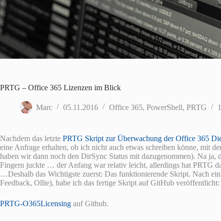
PRTG – Office 365 Lizenzen im Blick
Marc
05.11.2016
Office 365
,
PowerShell
,
PRTG
Nachdem das letzte
PRTG Skript zur Überwachung der Office 365 Di
eine Anfrage erhalten, ob ich nicht auch etwas schreiben könne, mit 
haben wir dann noch den DirSync Status mit dazugenommen). Na ja, das
Fingern juckte … der Anfang war relativ leicht, allerdings hat PRTG d
…
Deshalb das Wichtigste zuerst: Das funktionierende Skript. Nach ei
Feedback, Ollie), habe ich das fertige Skript auf GitHub veröffentlicht:
PRTG-O365Licensing
auf Github.