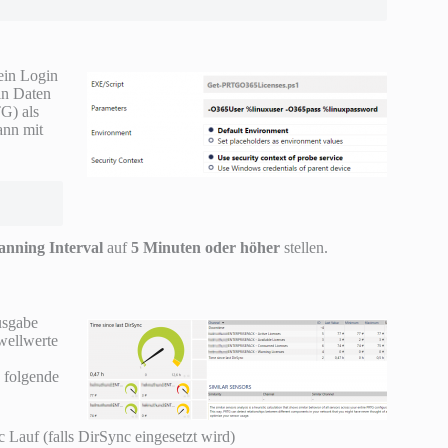
ein Login
in Daten
TG) als
ann mit
anning Interval
auf
5 Minuten oder höher
stellen.
usgabe
wellwerte
n folgende
c Lauf (falls DirSync eingesetzt wird)