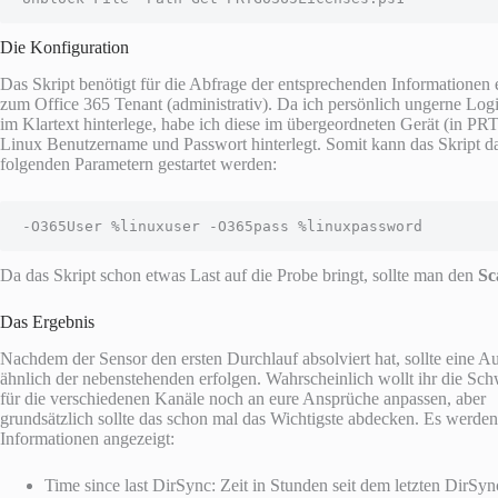
Die Konfiguration
Das Skript benötigt für die Abfrage der entsprechenden Informationen 
zum Office 365 Tenant (administrativ). Da ich persönlich ungerne Log
im Klartext hinterlege, habe ich diese im übergeordneten Gerät (in PR
Linux Benutzername und Passwort hinterlegt. Somit kann das Skript d
folgenden Parametern gestartet werden:
-O365User %linuxuser -O365pass %linuxpassword
Da das Skript schon etwas Last auf die Probe bringt, sollte man den
Sc
Das Ergebnis
Nachdem der Sensor den ersten Durchlauf absolviert hat, sollte eine A
ähnlich der nebenstehenden erfolgen. Wahrscheinlich wollt ihr die Sch
für die verschiedenen Kanäle noch an eure Ansprüche anpassen, aber
grundsätzlich sollte das schon mal das Wichtigste abdecken. Es werde
Informationen angezeigt:
Time since last DirSync: Zeit in Stunden seit dem letzten DirSyn