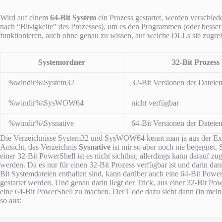
Wird auf einem
64-Bit System
ein Prozess gestartet, werden verschie
nach “Bit-igkeite” des Prozesses), um es den Programmen (oder besse
funktionieren, auch ohne genau zu wissen, auf welche DLLs sie zugrei
Systemordner
32-Bit Prozess
%windir%\System32
32-Bit Versionen der Dateie
%windir%\SysWOW64
nicht verfügbar
%windir%\Sysnative
64-Bit Versionen der Dateie
Die Verzeichnisse System32 und SysWOW64 kennt man ja aus der Ex
Ansicht, das Verzeichnis
Sysnative
ist mir so aber noch nie begegnet. S
einer 32-Bit PowerShell ist es nicht sichtbar, allerdings kann darauf zu
werden. Da es nur für einen 32-Bit Prozess verfügbar ist und darin dan
Bit Systemdateien enthalten sind, kann darüber auch eine 64-Bit Powe
gestartet werden. Und genau darin liegt der Trick, aus einer 32-Bit Po
eine 64-Bit PowerShell zu machen. Der Code dazu sieht dann (in mein
so aus: