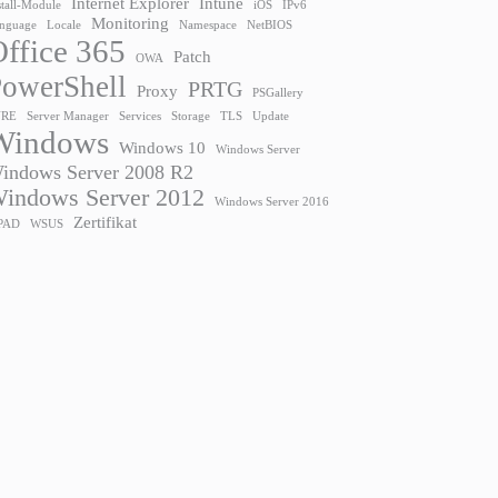
Internet Explorer
Intune
stall-Module
iOS
IPv6
Monitoring
nguage
Locale
Namespace
NetBIOS
ffice 365
Patch
OWA
owerShell
PRTG
Proxy
PSGallery
URE
Server Manager
Services
Storage
TLS
Update
Windows
Windows 10
Windows Server
indows Server 2008 R2
indows Server 2012
Windows Server 2016
Zertifikat
PAD
WSUS