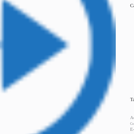
C
T
A
Co
E