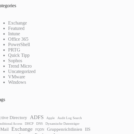
ategories
Exchange
Featured
Intune
Office 365
PowerShell
PRTG
Quick Tipp
Sophos
Trend Micro
Uncategorized
VMware
Windows
ags
ADFS
ctive Directory
Apple
Audit Log Search
nditional Access
DHCP
DNS
Dynamische Datenträger
Exchange
-Mail
Gruppenrichtlinien
IIS
FQDN