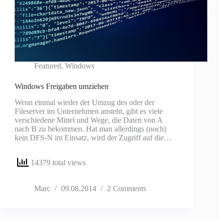
Featured
,
Windows
Windows Freigaben umziehen
Wenn einmal wieder der Umzug des oder der
Fileserver im Unternehmen ansteht, gibt es viele
verschiedene Mittel und Wege, die Daten von A
nach B zu bekommen. Hat man allerdings (noch)
kein DFS-N im Einsatz, wird der Zugriff auf die…
14379 total views
Marc
09.08.2014
2 Comments