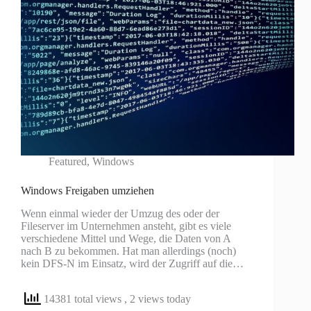
Featured
,
Windows
Windows Freigaben umziehen
Wenn einmal wieder der Umzug des oder der
Fileserver im Unternehmen ansteht, gibt es viele
verschiedene Mittel und Wege, die Daten von A
nach B zu bekommen. Hat man allerdings (noch)
kein DFS-N im Einsatz, wird der Zugriff auf die…
14381 total views
, 2 views today