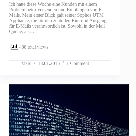
Ich hatte diese Woche eine Kunden mit einem
Problem beim Versenden und Empfangen von E-
Mails. Mein erster Blick galt seiner Sophos UTM
Appliance, die für den zentralen Ein- und Ausgang
für E-Mails verantwortlich ist. Sowohl in der Mail
Queue, als…
488 total views
Marc
18.01.2015
1 Comment