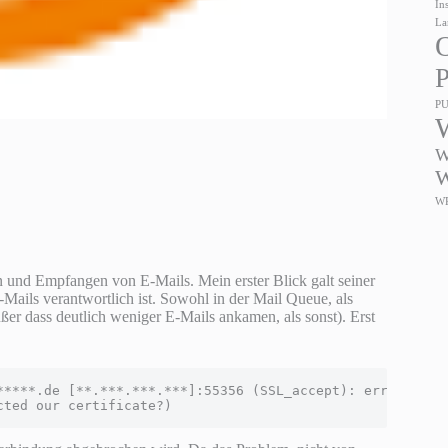
In
La
O
P
P
W
W
W
 und Empfangen von E-Mails. Mein erster Blick galt seiner
ails verantwortlich ist. Sowohl in der Mail Queue, als
r dass deutlich weniger E-Mails ankamen, als sonst). Erst
*****.de [**.***.***.***]:55356 (SSL_accept): error:1408A
cted our certificate?)