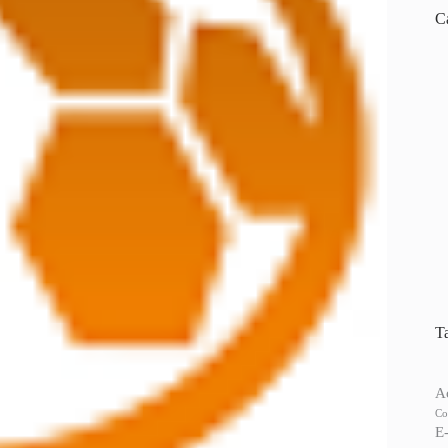
C
T
A
Co
E