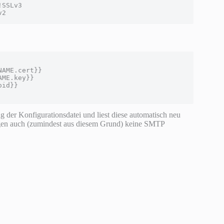
SSLv3

v2
AME.cert}}

ME.key}}

id}}

der Konfigurationsdatei und liest diese automatisch neu
agen auch (zumindest aus diesem Grund) keine SMTP