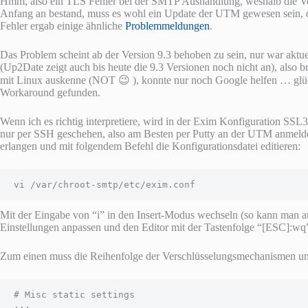
Hmm, also ein TLS Fehler bei der SMTP Aushandlung, weshalb die V
Anfang an bestand, muss es wohl ein Update der UTM gewesen sein, d
Fehler ergab einige ähnliche
Problemmeldungen
.
Das Problem scheint ab der Version 9.3 behoben zu sein, nur war aktuel
(Up2Date zeigt auch bis heute die 9.3 Versionen noch nicht an), also b
mit Linux auskenne (NOT 😉 ), konnte nur noch Google helfen … glüc
Workaround gefunden.
Wenn ich es richtig interpretiere, wird in der Exim Konfiguration SSL3
nur per SSH geschehen, also am Besten per Putty an der UTM anmelden 
erlangen und mit folgendem Befehl die Konfigurationsdatei editieren:
vi /var/chroot-smtp/etc/exim.conf
Mit der Eingabe von “i” in den Insert-Modus wechseln (so kann man a
Einstellungen anpassen und den Editor mit der Tastenfolge “[ESC]:wq”
Zum einen muss die Reihenfolge der Verschlüsselungsmechanismen unt
# Misc static settings

...
