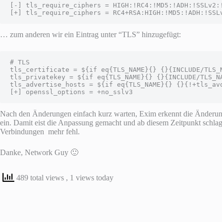
[-] tls_require_ciphers = HIGH:!RC4:!MD5:!ADH:!SSLv2:!
[+] tls_require_ciphers = RC4+RSA:HIGH:!MD5:!ADH:!SSL
… zum anderen wir ein Eintrag unter “TLS” hinzugefügt:
# TLS

tls_certificate = ${if eq{TLS_NAME}{} {}{INCLUDE/TLS_N
tls_privatekey = ${if eq{TLS_NAME}{} {}{INCLUDE/TLS_NA
tls_advertise_hosts = ${if eq{TLS_NAME}{} {}{!+tls_avo
[+] openssl_options = +no_sslv3
Nach den Änderungen einfach kurz warten, Exim erkennt die Änderung 
ein. Damit eist die Anpassung gemacht und ab diesem Zeitpunkt schl
Verbindungen mehr fehl.
Danke, Network Guy 🙂
489 total views
, 1 views today