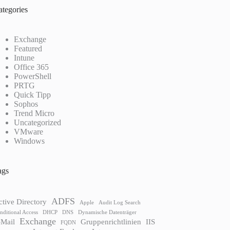
ategories
Exchange
Featured
Intune
Office 365
PowerShell
PRTG
Quick Tipp
Sophos
Trend Micro
Uncategorized
VMware
Windows
ags
ADFS
ctive Directory
Apple
Audit Log Search
nditional Access
DHCP
DNS
Dynamische Datenträger
Exchange
-Mail
Gruppenrichtlinien
IIS
FQDN