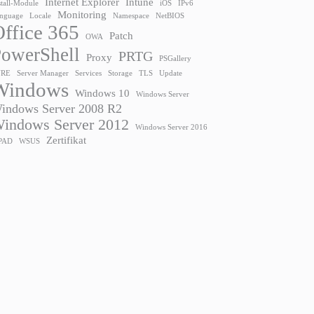
Internet Explorer
Intune
stall-Module
iOS
IPv6
Monitoring
nguage
Locale
Namespace
NetBIOS
ffice 365
Patch
OWA
owerShell
PRTG
Proxy
PSGallery
URE
Server Manager
Services
Storage
TLS
Update
Windows
Windows 10
Windows Server
indows Server 2008 R2
indows Server 2012
Windows Server 2016
Zertifikat
PAD
WSUS
0C1:SSL routines:SSL3_GET_CLIENT_HELLO:no shared cipher
