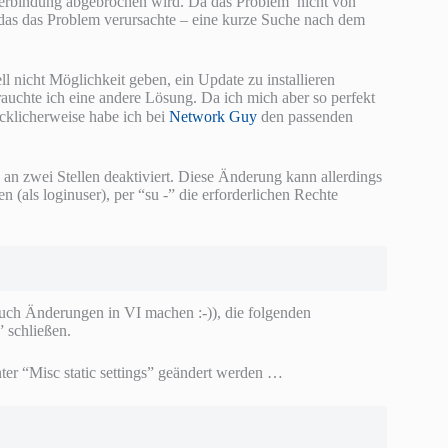
erbindung abgebrochen wird. Da das Problem nicht von
as das Problem verursachte – eine kurze Suche nach dem
l nicht Möglichkeit geben, ein Update zu installieren
rauchte ich eine andere Lösung. Da ich mich aber so perfekt
klicherweise habe ich bei
Network Guy
den passenden
 an zwei Stellen deaktiviert. Diese Änderung kann allerdings
(als loginuser), per “su -” die erforderlichen Rechte
uch Änderungen in VI machen :-)), die folgenden
 schließen.
er “Misc static settings” geändert werden …