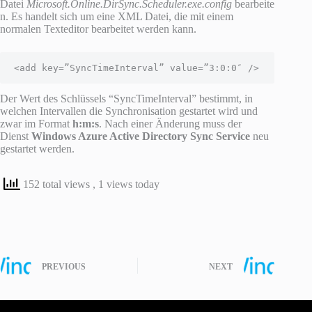
Datei
Microsoft.Online.DirSync.Scheduler.exe.config
bearbeite
n. Es handelt sich um eine XML Datei, die mit einem
normalen Texteditor bearbeitet werden kann.
<add key=”SyncTimeInterval” value=”3:0:0″ />
Der Wert des Schlüssels “SyncTimeInterval” bestimmt, in
welchen Intervallen die Synchronisation gestartet wird und
zwar im Format
h:m:s
. Nach einer Änderung muss der
Dienst
Windows Azure Active Directory Sync Service
neu
gestartet werden.
152 total views
, 1 views today
PREVIOUS
NEXT